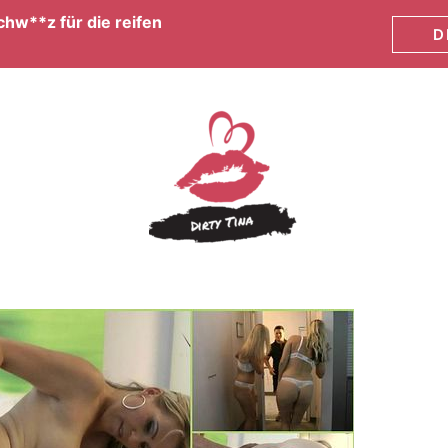
hw**z für die reifen
D