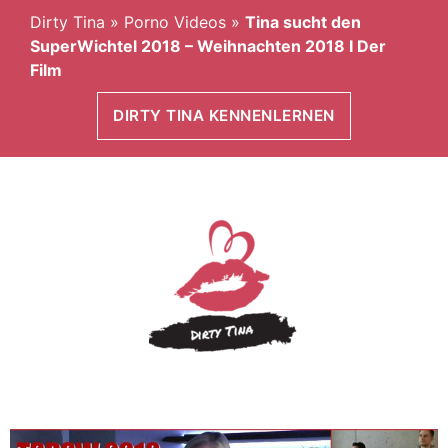
Dirty Tina
»
Porno Videos
»
Tina sucht den
SuperWichtel 2018 – Weihnachten 2018 I Der
Film
DIRTY TINA KENNENLERNEN