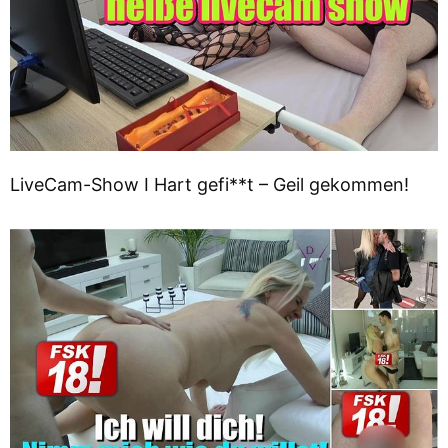
LiveCam-Show I Hart gefi**t – Geil gekommen!