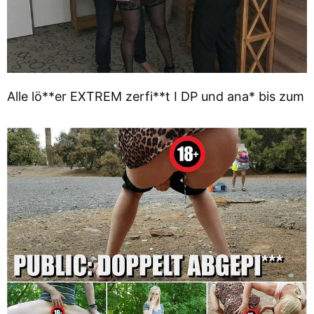
Alle lö**er EXTREM zerfi**t I DP und ana* bis zum