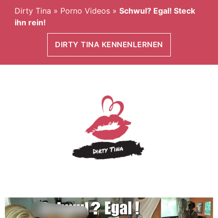
Dirty Tina
»
Porno Videos
»
Schwul? Egal! Steck
ihn rein!
DIRTY TINA KENNENLERNEN