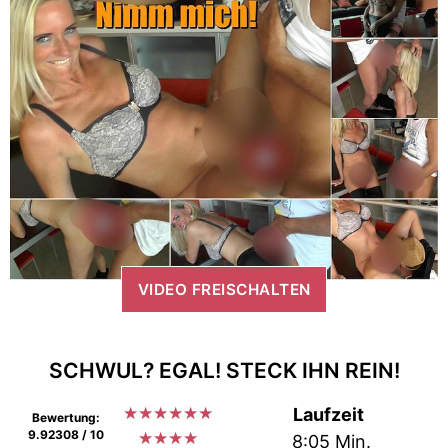
VIDEO FREISCHALTEN
SCHWUL? EGAL! STECK IHN REIN!
★
★
★
★
★
★
Laufzeit
Bewertung:
9.92308 / 10
★
★
★
★
8:05 Min.