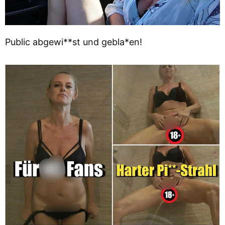
Public abgewi**st und gebla*en!