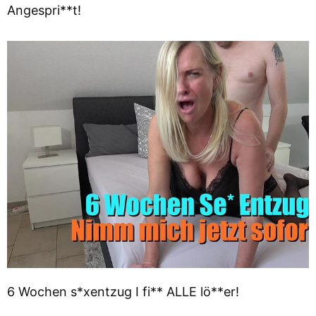
Angespri**t!
6 Wochen s*xentzug I fi** ALLE lö**er!